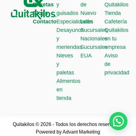
Recetas
y
de
Quitakilos
Blogs
guisados
Nuevo
Tienda
Contacto
Especialidades
León
Cafetería
Desayunos
Sucursales
Quitakilos
y
Nacionales
en tu
meriendas
Sucursales
empresa
Nieves
EUA
Aviso
y
de
paletas
privacidad
Alimentos
en
tienda
Quitakilos ©
2026
- Todos los derechos reservados.
Powered by
Advant Marketing