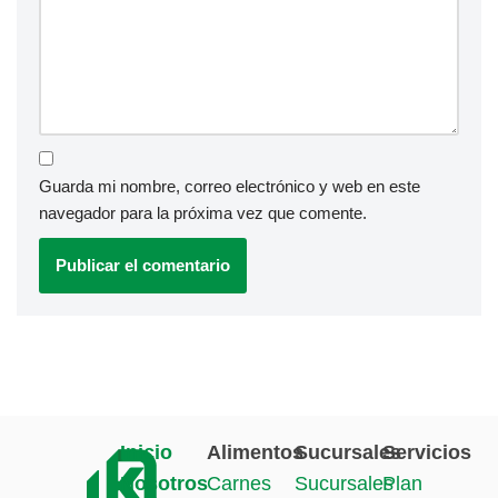
Guarda mi nombre, correo electrónico y web en este
navegador para la próxima vez que comente.
Inicio
Alimentos
Sucursales
Servicios
Nosotros
Carnes
Sucursales
Plan