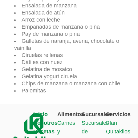
Ensalada de manzana
Ensalada de atún
Arroz con leche
Empanadas de manzana o piña
Pay de manzana o piña
Galletas de naranja, avena, chocolate o
vainilla
Ciruelas rellenas
Dátiles con nuez
Gelatina de mosaico
Gelatina yogurt ciruela
Chips de manzana o manzana con chile
Palomitas
Inicio
Alimentos
Sucursales
Servicios
Nosotros
Carnes
Sucursales
Plan
Recetas
y
de
Quitakilos