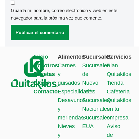
Guarda mi nombre, correo electrónico y web en este
navegador para la próxima vez que comente.
Inicio
Alimentos
Sucursales
Servicios
Nosotros
Carnes
Sucursales
Plan
Recetas
y
de
Quitakilos
Blogs
guisados
Nuevo
Tienda
Contacto
Especialidades
León
Cafetería
Desayunos
Sucursales
Quitakilos
y
Nacionales
en tu
meriendas
Sucursales
empresa
Nieves
EUA
Aviso
y
de