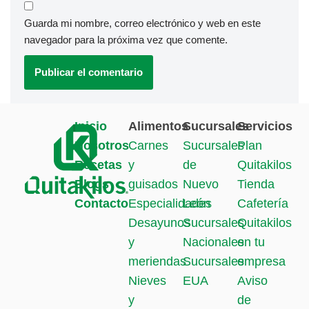
Guarda mi nombre, correo electrónico y web en este
navegador para la próxima vez que comente.
Inicio
Alimentos
Sucursales
Servicios
Nosotros
Carnes
Sucursales
Plan
Recetas
y
de
Quitakilos
Blogs
guisados
Nuevo
Tienda
Contacto
Especialidades
León
Cafetería
Desayunos
Sucursales
Quitakilos
y
Nacionales
en tu
meriendas
Sucursales
empresa
Nieves
EUA
Aviso
y
de