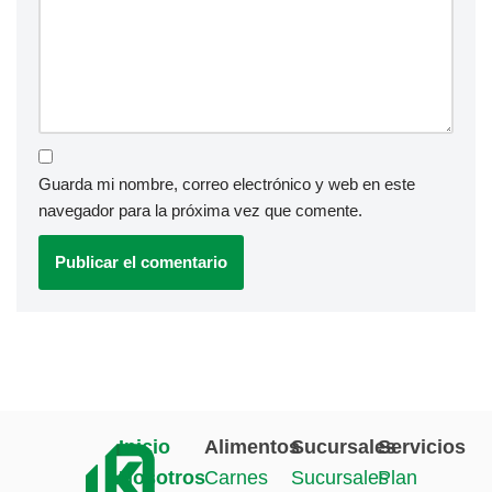
Guarda mi nombre, correo electrónico y web en este
navegador para la próxima vez que comente.
Inicio
Alimentos
Sucursales
Servicios
Nosotros
Carnes
Sucursales
Plan