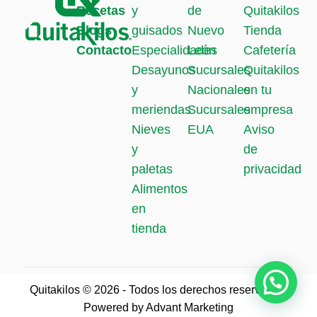
Recetas
y
de
Quitakilos
Blogs
guisados
Nuevo
Tienda
Contacto
Especialidades
León
Cafetería
Desayunos
Sucursales
Quitakilos
y
Nacionales
en tu
meriendas
Sucursales
empresa
Nieves
EUA
Aviso
y
de
paletas
privacidad
Alimentos
en
tienda
Quitakilos ©
2026
- Todos los derechos reservados.
Powered by
Advant Marketing