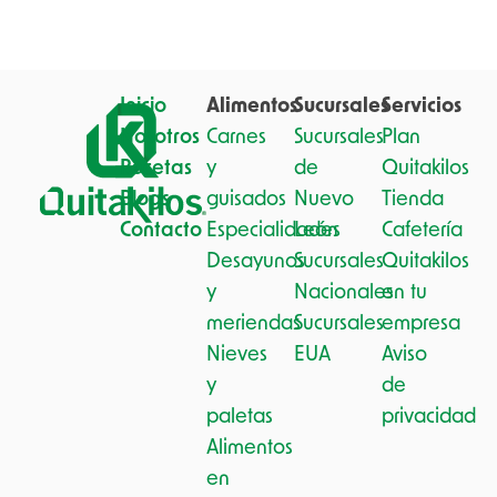
Inicio
Alimentos
Sucursales
Servicios
Nosotros
Carnes
Sucursales
Plan
Recetas
y
de
Quitakilos
Blogs
guisados
Nuevo
Tienda
Contacto
Especialidades
León
Cafetería
Desayunos
Sucursales
Quitakilos
y
Nacionales
en tu
meriendas
Sucursales
empresa
Nieves
EUA
Aviso
y
de
paletas
privacidad
Alimentos
en